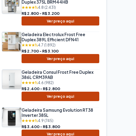
Duplex 375L BRM44HB
★★★★½
4.8 (2.431)
R$ 2.800 - R$ 3.200
Ver preço aqui
Geladeira Electrolux Frost Free
Duplex 389L Efficient DFN41
★★★★½
4.7 (1.892)
R$ 2.700 - R$ 3.100
Ver preço aqui
Geladeira Consul Frost Free Duplex
386L CRM39AB
★★★★½
4.6 (982)
R$ 2.400 - R$ 2.800
Ver preço aqui
Geladeira Samsung Evolution RT38
Inverter 385L
★★★★½
4.9 (745)
R$ 3.400 - R$ 3.800
Ver preço aqui