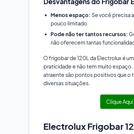
Desvantagens do Frigobar E
Menos espaço:
Se você precisa a
pouco limitado.
Pode não ter tantos recursos:
Ge
não oferecem tantas funcionalida
O frigobar de 120L da Electrolux é 
praticidade e não tem muito espaço. 
atraente são pontos positivos que o 
diversas situações.
Clique Aqui
Electrolux Frigobar 1