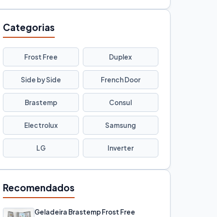
Categorias
Frost Free
Duplex
Side by Side
French Door
Brastemp
Consul
Electrolux
Samsung
LG
Inverter
Recomendados
Geladeira Brastemp Frost Free