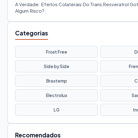
A Verdade: Efeitos Colaterais Do Trans Resveratrol Gota
Algum Risco?
Categorias
Frost Free
D
Side by Side
Fren
Brastemp
C
Electrolux
Sa
LG
In
Recomendados