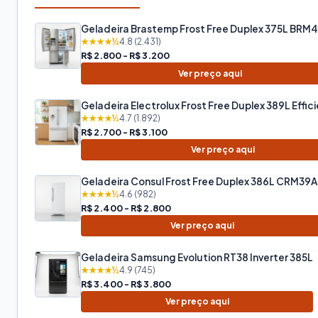
Geladeira Brastemp Frost Free Duplex 375L BRM
★★★★½
4.8 (2.431)
R$ 2.800 - R$ 3.200
Ver preço aqui
Geladeira Electrolux Frost Free Duplex 389L Effic
★★★★½
4.7 (1.892)
R$ 2.700 - R$ 3.100
Ver preço aqui
Geladeira Consul Frost Free Duplex 386L CRM39
★★★★½
4.6 (982)
R$ 2.400 - R$ 2.800
Ver preço aqui
Geladeira Samsung Evolution RT38 Inverter 385L
★★★★½
4.9 (745)
R$ 3.400 - R$ 3.800
Ver preço aqui