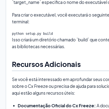
`target_name` especifica o nome do executável q
Para criar o executável, você executará o seguin
terminal:
python setup.py build
Isso criará um diretório chamado `build` que cont
as bibliotecas necessárias.
Recursos Adicionais
Se você está interessado em aprofundar seus c
sobre o Cx Freeze ou precisa de ajuda para soluc
aqui estão alguns recursos úteis:
Documentação Oficial do Cx Freeze:
A docu