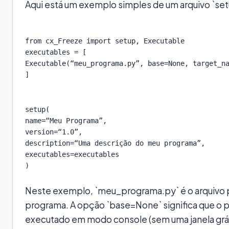
Aqui está um exemplo simples de um arquivo `set
executables = [

Executable(“meu_programa.py”, base=None, target_na
]
setup(

name=“Meu Programa”,

version=“1.0”,

description=“Uma descrição do meu programa”,

executables=executables

Neste exemplo, `meu_programa.py` é o arquivo p
programa. A opção `base=None` significa que o 
executado em modo console (sem uma janela gráf