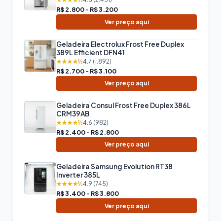
R$ 2.800 - R$ 3.200
Ver preço aqui
Geladeira Electrolux Frost Free Duplex
389L Efficient DFN41
★★★★½
4.7 (1.892)
R$ 2.700 - R$ 3.100
Ver preço aqui
Geladeira Consul Frost Free Duplex 386L
CRM39AB
★★★★½
4.6 (982)
R$ 2.400 - R$ 2.800
Ver preço aqui
Geladeira Samsung Evolution RT38
Inverter 385L
★★★★½
4.9 (745)
R$ 3.400 - R$ 3.800
Ver preço aqui