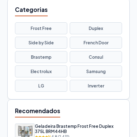
Categorias
Frost Free
Duplex
Side by Side
French Door
Brastemp
Consul
Electrolux
Samsung
LG
Inverter
Recomendados
Geladeira Brastemp Frost Free Duplex
375L BRM44HB
★★★★½
4.8 (2.431)