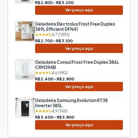
R$ 2.800 - R$ 3.200
Ver preço aqui
Geladeira Electrolux Frost Free Duplex
389L Efficient DFN41
★★★★½
4.7 (1.892)
R$ 2.700 - R$ 3.100
Ver preço aqui
Geladeira Consul Frost Free Duplex 386L
CRM39AB
★★★★½
4.6 (982)
R$ 2.400 - R$ 2.800
Ver preço aqui
Geladeira Samsung Evolution RT38
Inverter 385L
★★★★½
4.9 (745)
R$ 3.400 - R$ 3.800
Ver preço aqui