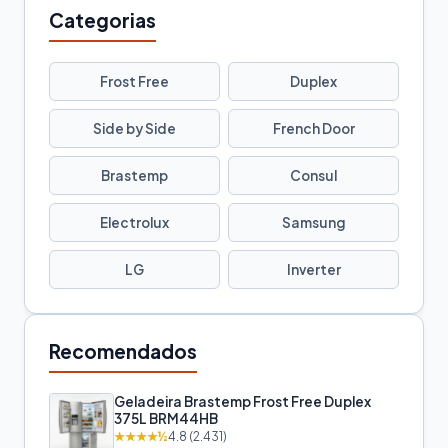
Categorias
Frost Free
Duplex
Side by Side
French Door
Brastemp
Consul
Electrolux
Samsung
LG
Inverter
Recomendados
Geladeira Brastemp Frost Free Duplex
375L BRM44HB
★★★★½
4.8 (2.431)