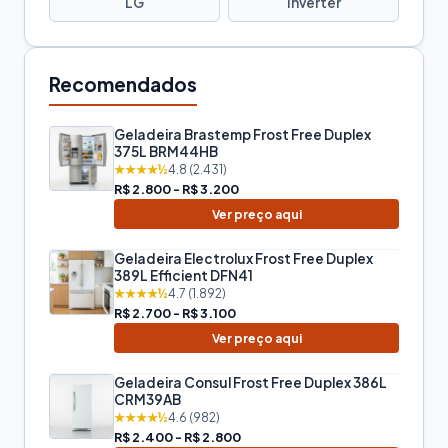
LG
Inverter
Recomendados
Geladeira Brastemp Frost Free Duplex
375L BRM44HB
★★★★½
4.8 (2.431)
R$ 2.800 - R$ 3.200
Ver preço aqui
Geladeira Electrolux Frost Free Duplex
389L Efficient DFN41
★★★★½
4.7 (1.892)
R$ 2.700 - R$ 3.100
Ver preço aqui
Geladeira Consul Frost Free Duplex 386L
CRM39AB
★★★★½
4.6 (982)
R$ 2.400 - R$ 2.800