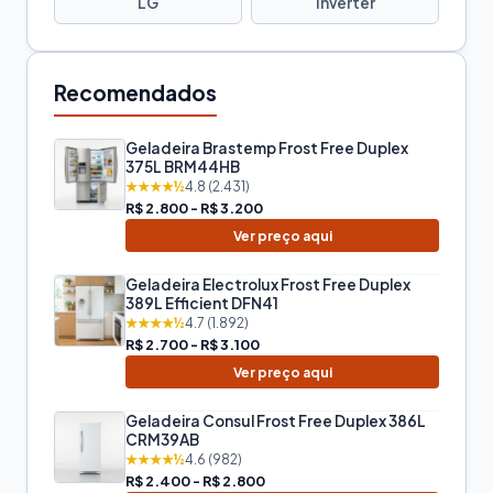
LG
Inverter
Recomendados
Geladeira Brastemp Frost Free Duplex
375L BRM44HB
★★★★½
4.8 (2.431)
R$ 2.800 - R$ 3.200
Ver preço aqui
Geladeira Electrolux Frost Free Duplex
389L Efficient DFN41
★★★★½
4.7 (1.892)
R$ 2.700 - R$ 3.100
Ver preço aqui
Geladeira Consul Frost Free Duplex 386L
CRM39AB
★★★★½
4.6 (982)
R$ 2.400 - R$ 2.800