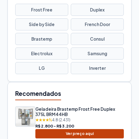
Frost Free
Duplex
Side by Side
French Door
Brastemp
Consul
Electrolux
Samsung
LG
Inverter
Recomendados
Geladeira Brastemp Frost Free Duplex
375L BRM44HB
★★★★½
4.8 (2.431)
R$ 2.800 - R$ 3.200
Ver preço aqui