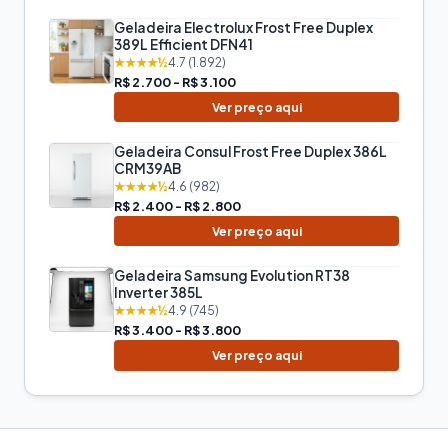
Geladeira Electrolux Frost Free Duplex
389L Efficient DFN41
★★★★½
4.7 (1.892)
R$ 2.700 - R$ 3.100
Ver preço aqui
Geladeira Consul Frost Free Duplex 386L
CRM39AB
★★★★½
4.6 (982)
R$ 2.400 - R$ 2.800
Ver preço aqui
Geladeira Samsung Evolution RT38
Inverter 385L
★★★★½
4.9 (745)
R$ 3.400 - R$ 3.800
Ver preço aqui