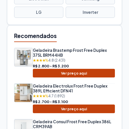
LG
Inverter
Recomendados
Geladeira Brastemp Frost Free Duplex
375L BRM44HB
★★★★½
4.8 (2.431)
R$ 2.800 - R$ 3.200
Ver preço aqui
Geladeira Electrolux Frost Free Duplex
389L Efficient DFN41
★★★★½
4.7 (1.892)
R$ 2.700 - R$ 3.100
Ver preço aqui
Geladeira Consul Frost Free Duplex 386L
CRM39AB