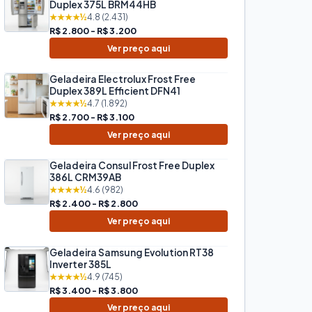
Duplex 375L BRM44HB
★★★★½
4.8 (2.431)
R$ 2.800 - R$ 3.200
Ver preço aqui
Geladeira Electrolux Frost Free
Duplex 389L Efficient DFN41
★★★★½
4.7 (1.892)
R$ 2.700 - R$ 3.100
Ver preço aqui
Geladeira Consul Frost Free Duplex
386L CRM39AB
★★★★½
4.6 (982)
R$ 2.400 - R$ 2.800
Ver preço aqui
Geladeira Samsung Evolution RT38
Inverter 385L
★★★★½
4.9 (745)
R$ 3.400 - R$ 3.800
Ver preço aqui