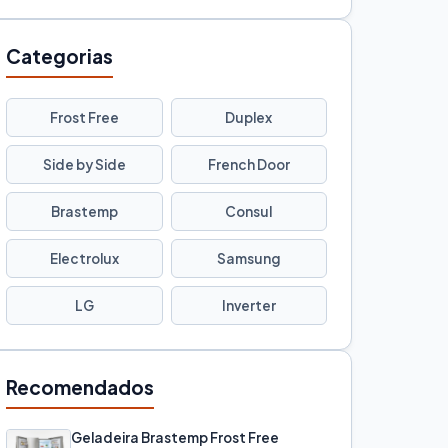
Categorias
Frost Free
Duplex
Side by Side
French Door
Brastemp
Consul
Electrolux
Samsung
LG
Inverter
Recomendados
Geladeira Brastemp Frost Free