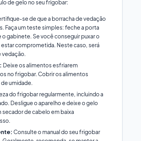
o de gelo no seu frigobar:
rtifique-se de que a borracha de vedação
. Faça um teste simples: feche a porta
e o gabinete. Se você conseguir puxar o
 estar comprometida. Neste caso, será
e vedação.
:
Deixe os alimentos esfriarem
s no frigobar. Cobrir os alimentos
o de umidade.
eza do frigobar regularmente, incluindo a
o. Desligue o aparelho e deixe o gelo
um secador de cabelo em baixa
sso.
ente:
Consulte o manual do seu frigobar
al. Geralmente, recomenda-se manter a