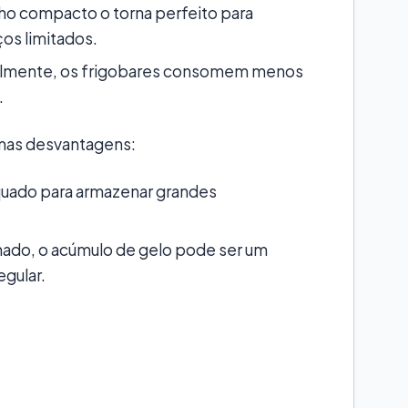
o compacto o torna perfeito para
ços limitados.
lmente, os frigobares consomem menos
.
mas desvantagens:
uado para armazenar grandes
do, o acúmulo de gelo pode ser um
gular.