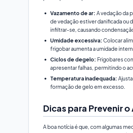
Vazamento de ar:
A vedação da po
de vedação estiver danificada ou 
infiltrar-se, causando condensaçã
Umidade excessiva:
Colocar ali
frigobar aumenta a umidade intern
Ciclos de degelo:
Frigobares co
apresentar falhas, permitindo o a
Temperatura inadequada:
Ajusta
formação de gelo em excesso.
Dicas para Prevenir 
A boa notícia é que, com algumas med