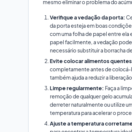
mesmo eliminar o problema do acúmul
Verifique a vedação da porta:
Ce
da porta esteja em boas condições
com uma folha de papel entre ela 
papel facilmente, a vedação pode
necessário substituir a borracha d
Evite colocar alimentos quentes
completamente antes de colocá-lo
também ajuda a reduzir a liberaçã
Limpe regularmente:
Faça a limp
remoção de qualquer gelo acumulad
derreter naturalmente ou utilize 
temperatura para acelerar o proce
Ajuste a temperatura corretam
para encontrar a temperatura ide