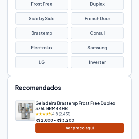
Frost Free
Duplex
Side by Side
French Door
Brastemp
Consul
Electrolux
Samsung
LG
Inverter
Recomendados
Geladeira Brastemp Frost Free Duplex
375L BRM44HB
★★★★½
4.8 (2.431)
R$ 2.800 - R$ 3.200
Ver preço aqui