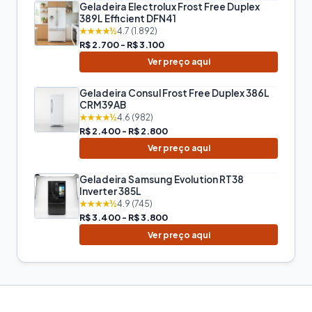
Geladeira Electrolux Frost Free Duplex
389L Efficient DFN41
★★★★½
4.7 (1.892)
R$ 2.700 - R$ 3.100
Ver preço aqui
Geladeira Consul Frost Free Duplex 386L
CRM39AB
★★★★½
4.6 (982)
R$ 2.400 - R$ 2.800
Ver preço aqui
Geladeira Samsung Evolution RT38
Inverter 385L
★★★★½
4.9 (745)
R$ 3.400 - R$ 3.800
Ver preço aqui