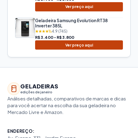
Ver preço aqui
Geladeira Samsung Evolution RT38
Inverter 385L
★★★★½
4.9 (745)
R$ 3.400 - R$ 3.800
Ver preço aqui
GELADEIRAS
edições de janeiro
Análises detalhadas, comparativos de marcas e dicas
para você acertar na escolha da sua geladeira no
Mercado Livre e Amazon.
ENDEREÇO:
Av. Europa, 331 - Jardim Europa,