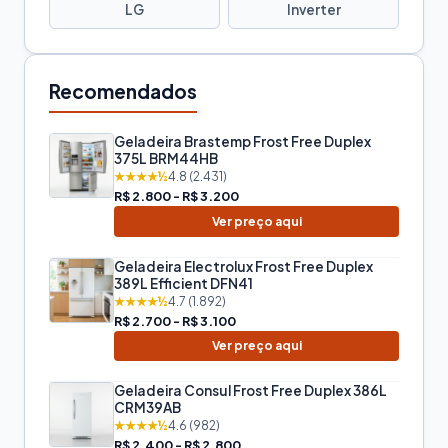
LG
Inverter
Recomendados
Geladeira Brastemp Frost Free Duplex
375L BRM44HB
★★★★½
4.8 (2.431)
R$ 2.800 - R$ 3.200
Ver preço aqui
Geladeira Electrolux Frost Free Duplex
389L Efficient DFN41
★★★★½
4.7 (1.892)
R$ 2.700 - R$ 3.100
Ver preço aqui
Geladeira Consul Frost Free Duplex 386L
CRM39AB
★★★★½
4.6 (982)
R$ 2.400 - R$ 2.800