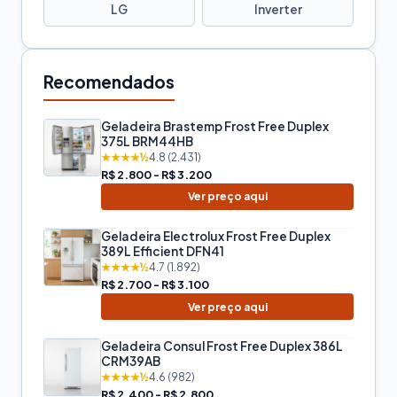
LG
Inverter
Recomendados
Geladeira Brastemp Frost Free Duplex
375L BRM44HB
★★★★½
4.8 (2.431)
R$ 2.800 - R$ 3.200
Ver preço aqui
Geladeira Electrolux Frost Free Duplex
389L Efficient DFN41
★★★★½
4.7 (1.892)
R$ 2.700 - R$ 3.100
Ver preço aqui
Geladeira Consul Frost Free Duplex 386L
CRM39AB
★★★★½
4.6 (982)
R$ 2.400 - R$ 2.800