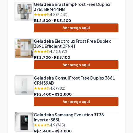
Geladeira Brastemp Frost Free Duplex
375L BRM44HB
★★★★½
4.8 (2.431)
R$ 2.800 - R$ 3.200
Ver preço aqui
Geladeira Electrolux Frost Free Duplex
389L Efficient DFN41
★★★★½
4.7 (1.892)
R$ 2.700 - R$ 3.100
Ver preço aqui
Geladeira Consul Frost Free Duplex 386L
CRM39AB
★★★★½
4.6 (982)
R$ 2.400 - R$ 2.800
Ver preço aqui
Geladeira Samsung Evolution RT38
Inverter 385L
★★★★½
4.9 (745)
R$ 3.400 - R$ 3.800