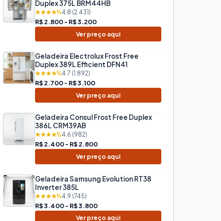
Duplex 375L BRM44HB
★★★★½
4.8 (2.431)
R$ 2.800 - R$ 3.200
Ver preço aqui
Geladeira Electrolux Frost Free
Duplex 389L Efficient DFN41
★★★★½
4.7 (1.892)
R$ 2.700 - R$ 3.100
Ver preço aqui
Geladeira Consul Frost Free Duplex
386L CRM39AB
★★★★½
4.6 (982)
R$ 2.400 - R$ 2.800
Ver preço aqui
Geladeira Samsung Evolution RT38
Inverter 385L
★★★★½
4.9 (745)
R$ 3.400 - R$ 3.800
Ver preço aqui