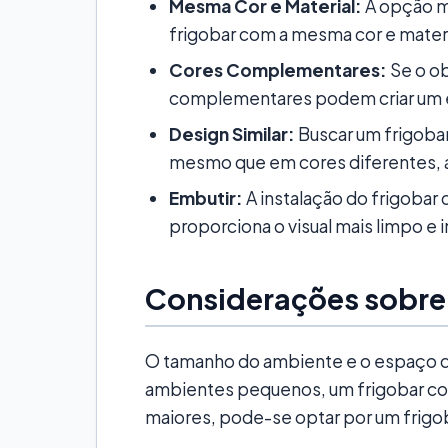
Mesma Cor e Material:
A opção ma
frigobar com a mesma cor e materi
Cores Complementares:
Se o ob
complementares podem criar um e
Design Similar:
Buscar um frigobar
mesmo que em cores diferentes, a
Embutir:
A instalação do frigobar
proporciona o visual mais limpo e 
Considerações sobre
O tamanho do ambiente e o espaço d
ambientes pequenos, um frigobar co
maiores, pode-se optar por um frig