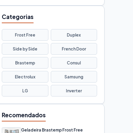
Categorias
Frost Free
Duplex
Side by Side
French Door
Brastemp
Consul
Electrolux
Samsung
LG
Inverter
Recomendados
Geladeira Brastemp Frost Free