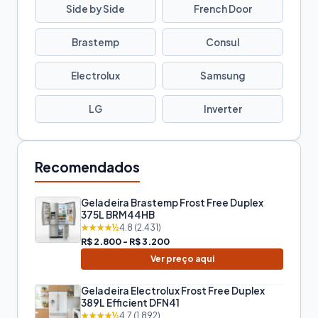
Side by Side
French Door
Brastemp
Consul
Electrolux
Samsung
LG
Inverter
Recomendados
Geladeira Brastemp Frost Free Duplex
375L BRM44HB
★★★★½
4.8 (2.431)
R$ 2.800 - R$ 3.200
Ver preço aqui
Geladeira Electrolux Frost Free Duplex
389L Efficient DFN41
★★★★½
4.7 (1.892)