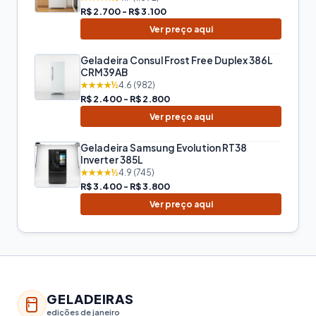
R$ 2.700 - R$ 3.100
Ver preço aqui
Geladeira Consul Frost Free Duplex 386L
CRM39AB
★★★★½
4.6 (982)
R$ 2.400 - R$ 2.800
Ver preço aqui
Geladeira Samsung Evolution RT38
Inverter 385L
★★★★½
4.9 (745)
R$ 3.400 - R$ 3.800
Ver preço aqui
GELADEIRAS
edições de janeiro