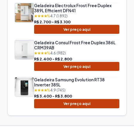
Geladeira Electrolux Frost Free Duplex
389L Efficient DFN41
★★★★½
4.7 (1.892)
R$ 2.700 - R$ 3.100
Ver preço aqui
Geladeira Consul Frost Free Duplex 386L
CRM39AB
★★★★½
4.6 (982)
R$ 2.400 - R$ 2.800
Ver preço aqui
Geladeira Samsung Evolution RT38
Inverter 385L
★★★★½
4.9 (745)
R$ 3.400 - R$ 3.800
Ver preço aqui