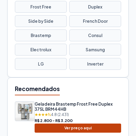
Frost Free
Duplex
Side by Side
French Door
Brastemp
Consul
Electrolux
Samsung
LG
Inverter
Recomendados
Geladeira Brastemp Frost Free Duplex
375L BRM44HB
★★★★½
4.8 (2.431)
R$ 2.800 - R$ 3.200
Ver preço aqui