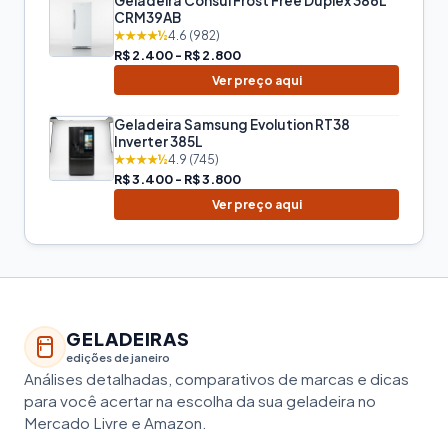
Geladeira Consul Frost Free Duplex 386L
CRM39AB
★★★★½
4.6 (982)
R$ 2.400 - R$ 2.800
Ver preço aqui
Geladeira Samsung Evolution RT38
Inverter 385L
★★★★½
4.9 (745)
R$ 3.400 - R$ 3.800
Ver preço aqui
GELADEIRAS
edições de janeiro
Análises detalhadas, comparativos de marcas e dicas
para você acertar na escolha da sua geladeira no
Mercado Livre e Amazon.