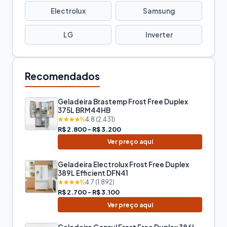
Electrolux
Samsung
LG
Inverter
Recomendados
Geladeira Brastemp Frost Free Duplex
375L BRM44HB
★★★★½
4.8 (2.431)
R$ 2.800 - R$ 3.200
Ver preço aqui
Geladeira Electrolux Frost Free Duplex
389L Efficient DFN41
★★★★½
4.7 (1.892)
R$ 2.700 - R$ 3.100
Ver preço aqui