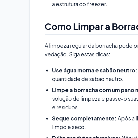
a estrutura do freezer.
Como Limpar a Borrac
A limpeza regular da borracha pode pro
vedação. Siga estas dicas:
Use água morna e sabão neutro:
quantidade de sabão neutro.
Limpe a borracha com um pano 
solução de limpeza e passe-o sua
e resíduos.
Seque completamente:
Após a 
limpo e seco.