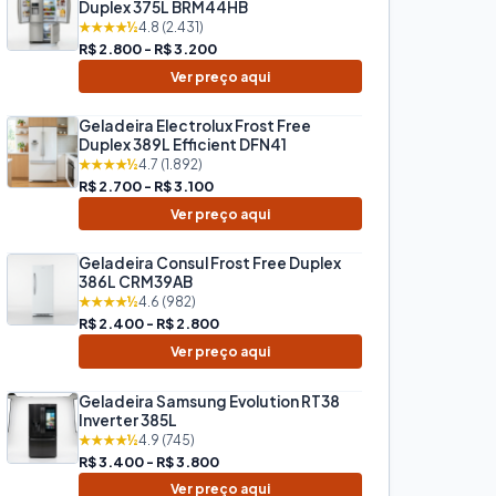
Duplex 375L BRM44HB
★★★★½
4.8 (2.431)
R$ 2.800 - R$ 3.200
Ver preço aqui
Geladeira Electrolux Frost Free
Duplex 389L Efficient DFN41
★★★★½
4.7 (1.892)
R$ 2.700 - R$ 3.100
Ver preço aqui
Geladeira Consul Frost Free Duplex
386L CRM39AB
★★★★½
4.6 (982)
R$ 2.400 - R$ 2.800
Ver preço aqui
Geladeira Samsung Evolution RT38
Inverter 385L
★★★★½
4.9 (745)
R$ 3.400 - R$ 3.800
Ver preço aqui