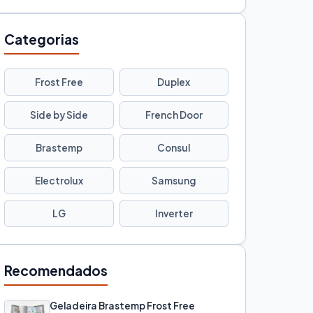
Categorias
Frost Free
Duplex
Side by Side
French Door
Brastemp
Consul
Electrolux
Samsung
LG
Inverter
Recomendados
Geladeira Brastemp Frost Free