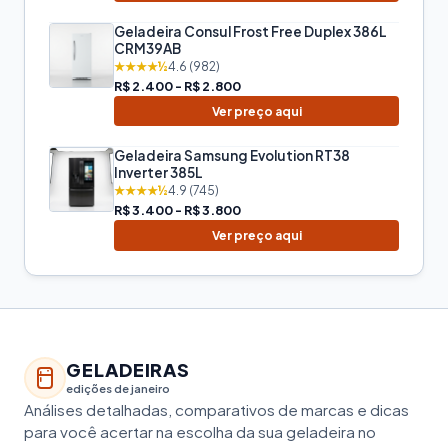
Geladeira Consul Frost Free Duplex 386L
CRM39AB
★★★★½
4.6 (982)
R$ 2.400 - R$ 2.800
Ver preço aqui
Geladeira Samsung Evolution RT38
Inverter 385L
★★★★½
4.9 (745)
R$ 3.400 - R$ 3.800
Ver preço aqui
GELADEIRAS
edições de janeiro
Análises detalhadas, comparativos de marcas e dicas
para você acertar na escolha da sua geladeira no