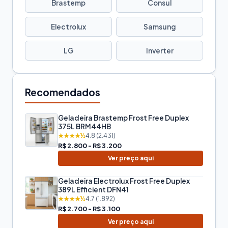
Brastemp
Consul
Electrolux
Samsung
LG
Inverter
Recomendados
Geladeira Brastemp Frost Free Duplex
375L BRM44HB
★★★★½
4.8 (2.431)
R$ 2.800 - R$ 3.200
Ver preço aqui
Geladeira Electrolux Frost Free Duplex
389L Efficient DFN41
★★★★½
4.7 (1.892)
R$ 2.700 - R$ 3.100
Ver preço aqui