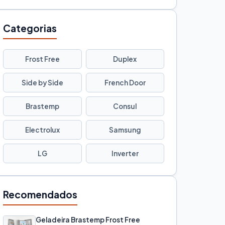
Categorias
Frost Free
Duplex
Side by Side
French Door
Brastemp
Consul
Electrolux
Samsung
LG
Inverter
Recomendados
Geladeira Brastemp Frost Free