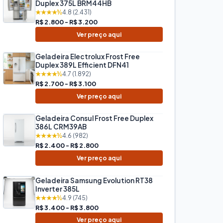
Duplex 375L BRM44HB
★★★★½
4.8 (2.431)
R$ 2.800 - R$ 3.200
Ver preço aqui
Geladeira Electrolux Frost Free
Duplex 389L Efficient DFN41
★★★★½
4.7 (1.892)
R$ 2.700 - R$ 3.100
Ver preço aqui
Geladeira Consul Frost Free Duplex
386L CRM39AB
★★★★½
4.6 (982)
R$ 2.400 - R$ 2.800
Ver preço aqui
Geladeira Samsung Evolution RT38
Inverter 385L
★★★★½
4.9 (745)
R$ 3.400 - R$ 3.800
Ver preço aqui