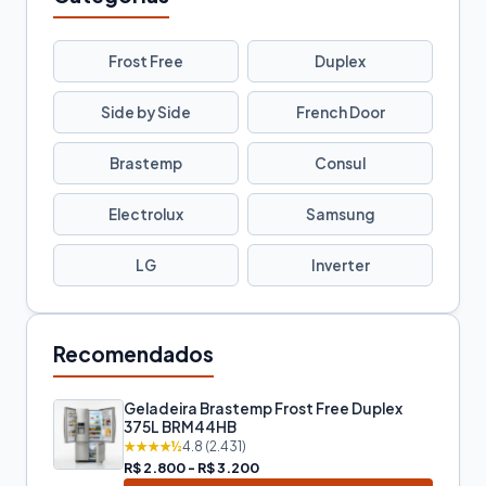
Frost Free
Duplex
Side by Side
French Door
Brastemp
Consul
Electrolux
Samsung
LG
Inverter
Recomendados
Geladeira Brastemp Frost Free Duplex
375L BRM44HB
★★★★½
4.8 (2.431)
R$ 2.800 - R$ 3.200