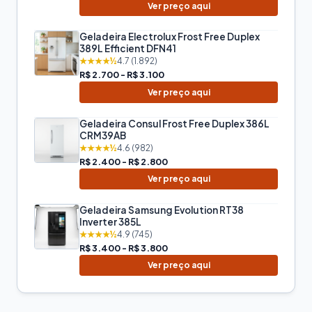
Ver preço aqui
Geladeira Electrolux Frost Free Duplex
389L Efficient DFN41
★★★★½
4.7 (1.892)
R$ 2.700 - R$ 3.100
Ver preço aqui
Geladeira Consul Frost Free Duplex 386L
CRM39AB
★★★★½
4.6 (982)
R$ 2.400 - R$ 2.800
Ver preço aqui
Geladeira Samsung Evolution RT38
Inverter 385L
★★★★½
4.9 (745)
R$ 3.400 - R$ 3.800
Ver preço aqui