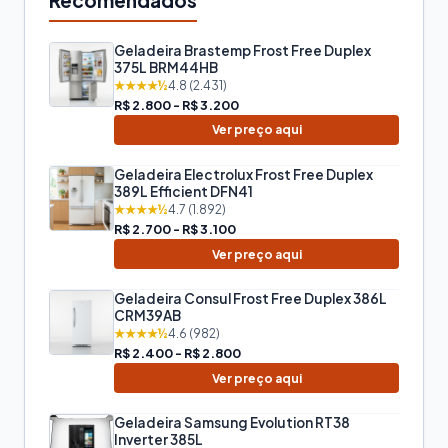
Geladeira Brastemp Frost Free Duplex
375L BRM44HB
★★★★½
4.8 (2.431)
R$ 2.800 - R$ 3.200
Ver preço aqui
Geladeira Electrolux Frost Free Duplex
389L Efficient DFN41
★★★★½
4.7 (1.892)
R$ 2.700 - R$ 3.100
Ver preço aqui
Geladeira Consul Frost Free Duplex 386L
CRM39AB
★★★★½
4.6 (982)
R$ 2.400 - R$ 2.800
Ver preço aqui
Geladeira Samsung Evolution RT38
Inverter 385L