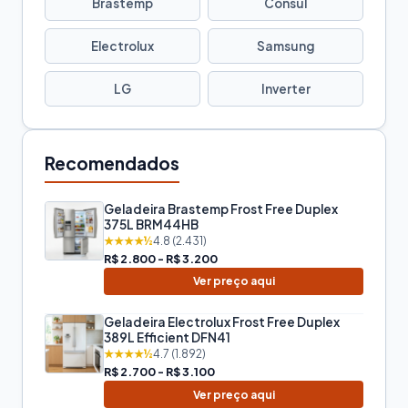
Brastemp
Consul
Electrolux
Samsung
LG
Inverter
Recomendados
Geladeira Brastemp Frost Free Duplex
375L BRM44HB
★★★★½
4.8 (2.431)
R$ 2.800 - R$ 3.200
Ver preço aqui
Geladeira Electrolux Frost Free Duplex
389L Efficient DFN41
★★★★½
4.7 (1.892)
R$ 2.700 - R$ 3.100
Ver preço aqui