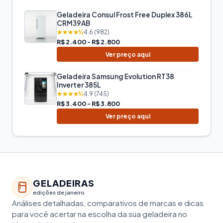
Geladeira Consul Frost Free Duplex 386L
CRM39AB
★★★★½
4.6 (982)
R$ 2.400 - R$ 2.800
Ver preço aqui
Geladeira Samsung Evolution RT38
Inverter 385L
★★★★½
4.9 (745)
R$ 3.400 - R$ 3.800
Ver preço aqui
GELADEIRAS
edições de janeiro
Análises detalhadas, comparativos de marcas e dicas
para você acertar na escolha da sua geladeira no