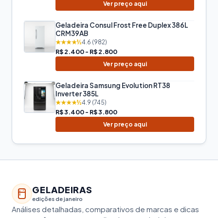
Ver preço aqui
Geladeira Consul Frost Free Duplex 386L
CRM39AB
★★★★½
4.6 (982)
R$ 2.400 - R$ 2.800
Ver preço aqui
Geladeira Samsung Evolution RT38
Inverter 385L
★★★★½
4.9 (745)
R$ 3.400 - R$ 3.800
Ver preço aqui
GELADEIRAS
edições de janeiro
Análises detalhadas, comparativos de marcas e dicas