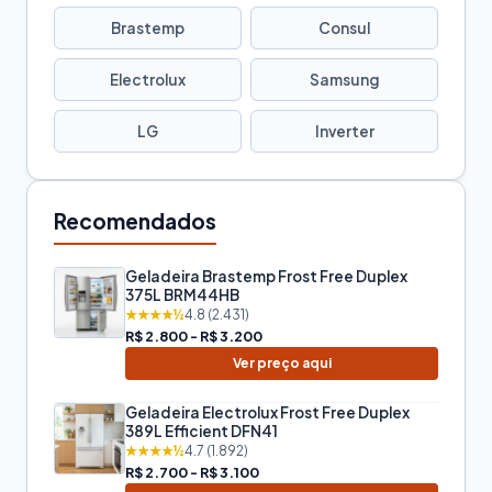
Brastemp
Consul
Electrolux
Samsung
LG
Inverter
Recomendados
Geladeira Brastemp Frost Free Duplex
375L BRM44HB
★★★★½
4.8 (2.431)
R$ 2.800 - R$ 3.200
Ver preço aqui
Geladeira Electrolux Frost Free Duplex
389L Efficient DFN41
★★★★½
4.7 (1.892)
R$ 2.700 - R$ 3.100