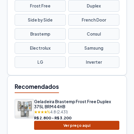
Frost Free
Duplex
Side by Side
French Door
Brastemp
Consul
Electrolux
Samsung
LG
Inverter
Recomendados
Geladeira Brastemp Frost Free Duplex
375L BRM44HB
★★★★½
4.8 (2.431)
R$ 2.800 - R$ 3.200
Ver preço aqui