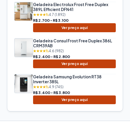
Geladeira Electrolux Frost Free Duplex
389L Efficient DFN41
★★★★½
4.7 (1.892)
R$ 2.700 - R$ 3.100
Ver preço aqui
Geladeira Consul Frost Free Duplex 386L
CRM39AB
★★★★½
4.6 (982)
R$ 2.400 - R$ 2.800
Ver preço aqui
Geladeira Samsung Evolution RT38
Inverter 385L
★★★★½
4.9 (745)
R$ 3.400 - R$ 3.800
Ver preço aqui