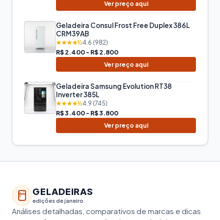
Ver preço aqui
Geladeira Consul Frost Free Duplex 386L
CRM39AB
★★★★½
4.6 (982)
R$ 2.400 - R$ 2.800
Ver preço aqui
Geladeira Samsung Evolution RT38
Inverter 385L
★★★★½
4.9 (745)
R$ 3.400 - R$ 3.800
Ver preço aqui
GELADEIRAS
edições de janeiro
Análises detalhadas, comparativos de marcas e dicas