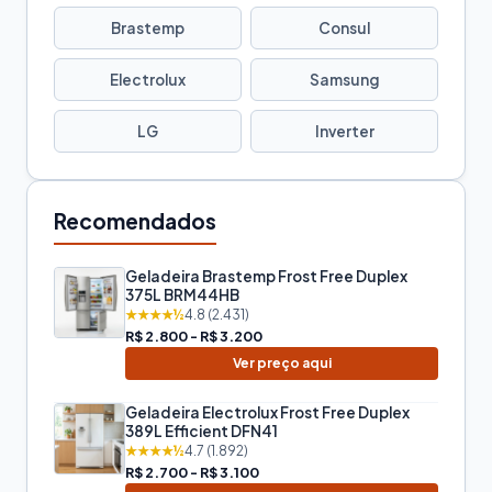
Brastemp
Consul
Electrolux
Samsung
LG
Inverter
Recomendados
Geladeira Brastemp Frost Free Duplex
375L BRM44HB
★★★★½
4.8 (2.431)
R$ 2.800 - R$ 3.200
Ver preço aqui
Geladeira Electrolux Frost Free Duplex
389L Efficient DFN41
★★★★½
4.7 (1.892)
R$ 2.700 - R$ 3.100