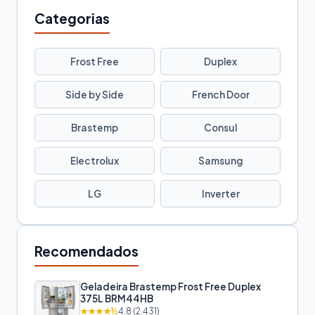
Categorias
Frost Free
Duplex
Side by Side
French Door
Brastemp
Consul
Electrolux
Samsung
LG
Inverter
Recomendados
Geladeira Brastemp Frost Free Duplex
375L BRM44HB
★★★★½
4.8 (2.431)