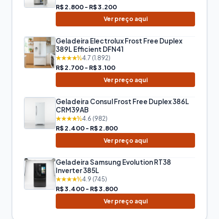
R$ 2.800 - R$ 3.200
Ver preço aqui
Geladeira Electrolux Frost Free Duplex
389L Efficient DFN41
★★★★½
4.7 (1.892)
R$ 2.700 - R$ 3.100
Ver preço aqui
Geladeira Consul Frost Free Duplex 386L
CRM39AB
★★★★½
4.6 (982)
R$ 2.400 - R$ 2.800
Ver preço aqui
Geladeira Samsung Evolution RT38
Inverter 385L
★★★★½
4.9 (745)
R$ 3.400 - R$ 3.800
Ver preço aqui