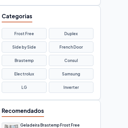
Categorias
Frost Free
Duplex
Side by Side
French Door
Brastemp
Consul
Electrolux
Samsung
LG
Inverter
Recomendados
Geladeira Brastemp Frost Free