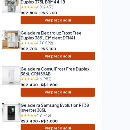
Duplex 375L BRM44HB
★★★★½
4.8 (2.431)
R$ 2.800 - R$ 3.200
Ver preço aqui
Geladeira Electrolux Frost Free
Duplex 389L Efficient DFN41
★★★★½
4.7 (1.892)
R$ 2.700 - R$ 3.100
Ver preço aqui
Geladeira Consul Frost Free Duplex
386L CRM39AB
★★★★½
4.6 (982)
R$ 2.400 - R$ 2.800
Ver preço aqui
Geladeira Samsung Evolution RT38
Inverter 385L
★★★★½
4.9 (745)
R$ 3.400 - R$ 3.800
Ver preço aqui