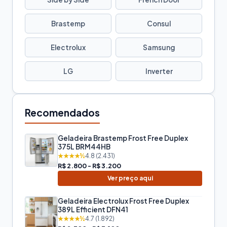
Brastemp
Consul
Electrolux
Samsung
LG
Inverter
Recomendados
Geladeira Brastemp Frost Free Duplex
375L BRM44HB
★★★★½
4.8 (2.431)
R$ 2.800 - R$ 3.200
Ver preço aqui
Geladeira Electrolux Frost Free Duplex
389L Efficient DFN41
★★★★½
4.7 (1.892)