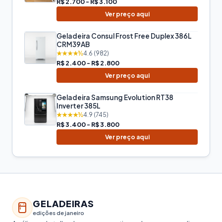
R$ 2.700 - R$ 3.100
Ver preço aqui
Geladeira Consul Frost Free Duplex 386L
CRM39AB
★★★★½
4.6 (982)
R$ 2.400 - R$ 2.800
Ver preço aqui
Geladeira Samsung Evolution RT38
Inverter 385L
★★★★½
4.9 (745)
R$ 3.400 - R$ 3.800
Ver preço aqui
GELADEIRAS
edições de janeiro