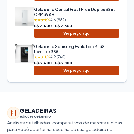
Geladeira Consul Frost Free Duplex 386L
CRM39AB
★★★★½
4.6 (982)
R$ 2.400 - R$ 2.800
Ver preço aqui
Geladeira Samsung Evolution RT38
Inverter 385L
★★★★½
4.9 (745)
R$ 3.400 - R$ 3.800
Ver preço aqui
GELADEIRAS
edições de janeiro
Análises detalhadas, comparativos de marcas e dicas
para você acertar na escolha da sua geladeira no