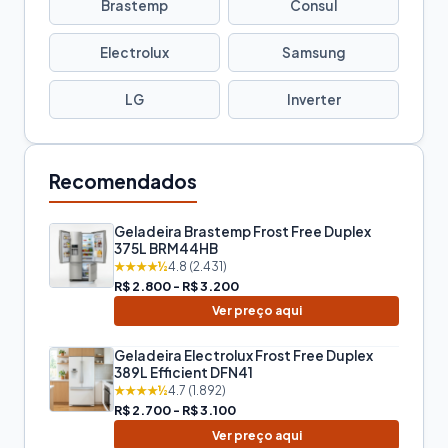
Brastemp
Consul
Electrolux
Samsung
LG
Inverter
Recomendados
Geladeira Brastemp Frost Free Duplex
375L BRM44HB
★★★★½
4.8 (2.431)
R$ 2.800 - R$ 3.200
Ver preço aqui
Geladeira Electrolux Frost Free Duplex
389L Efficient DFN41
★★★★½
4.7 (1.892)
R$ 2.700 - R$ 3.100
Ver preço aqui