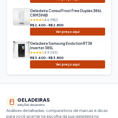
Geladeira Consul Frost Free Duplex 386L
CRM39AB
★★★★½
4.6 (982)
R$ 2.400 - R$ 2.800
Ver preço aqui
Geladeira Samsung Evolution RT38
Inverter 385L
★★★★½
4.9 (745)
R$ 3.400 - R$ 3.800
Ver preço aqui
GELADEIRAS
edições de janeiro
Análises detalhadas, comparativos de marcas e dicas
para você acertar na escolha da sua geladeira no