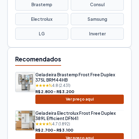
Brastemp
Consul
Electrolux
Samsung
LG
Inverter
Recomendados
Geladeira Brastemp Frost Free Duplex
375L BRM44HB
★★★★½
4.8 (2.431)
R$ 2.800 - R$ 3.200
Ver preço aqui
Geladeira Electrolux Frost Free Duplex
389L Efficient DFN41
★★★★½
4.7 (1.892)
R$ 2.700 - R$ 3.100
Ver preço aqui