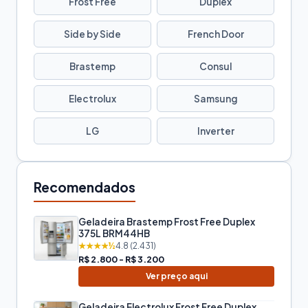
Frost Free
Duplex
Side by Side
French Door
Brastemp
Consul
Electrolux
Samsung
LG
Inverter
Recomendados
Geladeira Brastemp Frost Free Duplex
375L BRM44HB
★★★★½
4.8 (2.431)
R$ 2.800 - R$ 3.200
Ver preço aqui
Geladeira Electrolux Frost Free Duplex