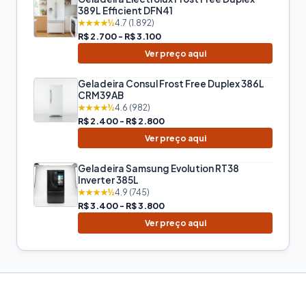
389L Efficient DFN41
★★★★½
4.7 (1.892)
R$ 2.700 - R$ 3.100
Ver preço aqui
Geladeira Consul Frost Free Duplex 386L
CRM39AB
★★★★½
4.6 (982)
R$ 2.400 - R$ 2.800
Ver preço aqui
Geladeira Samsung Evolution RT38
Inverter 385L
★★★★½
4.9 (745)
R$ 3.400 - R$ 3.800
Ver preço aqui