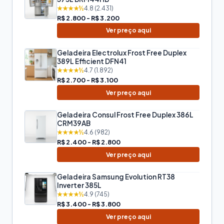
★★★★½
4.8 (2.431)
R$ 2.800 - R$ 3.200
Ver preço aqui
Geladeira Electrolux Frost Free Duplex
389L Efficient DFN41
★★★★½
4.7 (1.892)
R$ 2.700 - R$ 3.100
Ver preço aqui
Geladeira Consul Frost Free Duplex 386L
CRM39AB
★★★★½
4.6 (982)
R$ 2.400 - R$ 2.800
Ver preço aqui
Geladeira Samsung Evolution RT38
Inverter 385L
★★★★½
4.9 (745)
R$ 3.400 - R$ 3.800
Ver preço aqui