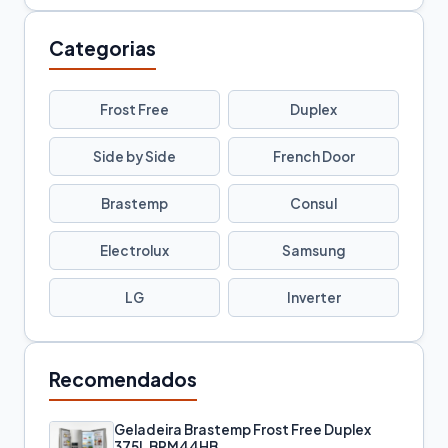
Categorias
Frost Free
Duplex
Side by Side
French Door
Brastemp
Consul
Electrolux
Samsung
LG
Inverter
Recomendados
Geladeira Brastemp Frost Free Duplex
375L BRM44HB