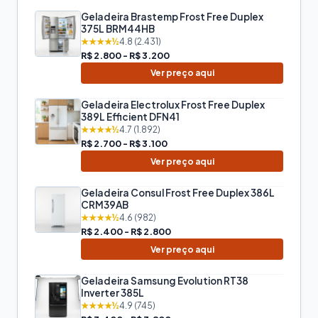
Geladeira Brastemp Frost Free Duplex
375L BRM44HB
★★★★½
4.8 (2.431)
R$ 2.800 - R$ 3.200
Ver preço aqui
Geladeira Electrolux Frost Free Duplex
389L Efficient DFN41
★★★★½
4.7 (1.892)
R$ 2.700 - R$ 3.100
Ver preço aqui
Geladeira Consul Frost Free Duplex 386L
CRM39AB
★★★★½
4.6 (982)
R$ 2.400 - R$ 2.800
Ver preço aqui
Geladeira Samsung Evolution RT38
Inverter 385L
★★★★½
4.9 (745)